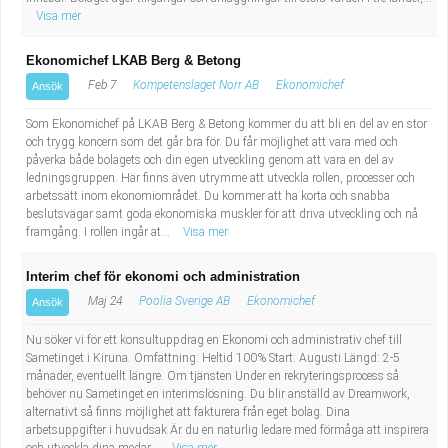
Visa mer
Ekonomichef LKAB Berg & Betong
Feb 7
Kompetenslaget Norr AB
Ekonomichef
Ansök
Som Ekonomichef på LKAB Berg & Betong kommer du att bli en del av en stor
och trygg koncern som det går bra för. Du får möjlighet att vara med och
påverka både bolagets och din egen utveckling genom att vara en del av
ledningsgruppen. Här finns även utrymme att utveckla rollen, processer och
arbetssätt inom ekonomiområdet. Du kommer att ha korta och snabba
beslutsvägar samt goda ekonomiska muskler för att driva utveckling och nå
framgång. I rollen ingår at...
Visa mer
Interim chef för ekonomi och administration
Maj 24
Poolia Sverige AB
Ekonomichef
Ansök
Nu söker vi för ett konsultuppdrag en Ekonomi och administrativ chef till
Sametinget i Kiruna. Omfattning: Heltid 100% Start: Augusti Längd: 2-5
månader, eventuellt längre. Om tjänsten Under en rekryteringsprocess så
behöver nu Sametinget en interimslösning. Du blir anställd av Dreamwork,
alternativt så finns möjlighet att fakturera från eget bolag. Dina
arbetsuppgifter i huvudsak Är du en naturlig ledare med förmåga att inspirera