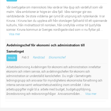
Vår övertygelse om människors lika värde är lika djup och värdefull som vår
malm. Våra ambitioner är högre än våra fjäll. Våra näringar gör oss
världsledande. De stora vidderna ger rymd åt ursprung och nytänkande. Vi är
Kiruna. I Kiruna kan du uppleva allt från storslagen fjällvärld till ett spännande
kulturliv, från midnattssol till norrsken, från snöfyllda vintrar till ljusfyllda
somrar. Kiruna kommun är Sveriges nordligaste stad som vi nu flyttar på....
Visa mer
Avdelningschef för ekonomi och administration till
Sametinget
Feb 5
Randstad
Ekonomichef
Ansök
Arbetsbeskrivning Avdelningen för ekonomi och administration innefattar
ekonomi och intern service, och avdelningschefen för ekonomi och
administration är underställd kanslichefen. Du ingår i Sametingets
ledningsgrupp och ansvarar för myndighetens ekonomiska förvaltning och
interna service samt verksamhetsutveckling inom området. I dina
arbetsuppgifter ingår bl.a. arbete med budget, budgetuppföljning,
årsredovisning och redovisningsfrågor. Ansvarsområden...
Visa mer