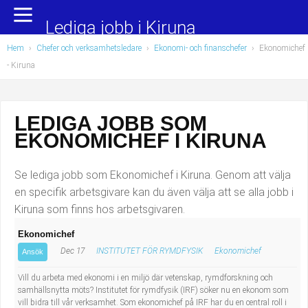
Yrkesområden
Populära jobb
Lediga jobb i Kiruna
Hem
›
Chefer och verksamhetsledare
›
Ekonomi- och finanschefer
›
Ekonomichef
Administration, ekonomi, juridik
Undersköterska, hemtjänst och äldreboende
- Kiruna
Bygg och anläggning
Städare/Lokalvårdare
LEDIGA JOBB SOM
Chefer och verksamhetsledare
Barnskötare
EKONOMICHEF I KIRUNA
Data/IT
Lärare i förskola/Förskollärare
Se lediga jobb som Ekonomichef i Kiruna. Genom att välja
Försäljning, inköp, marknadsföring
Lagerarbetare
en specifik arbetsgivare kan du även välja att se alla jobb i
Kiruna som finns hos arbetsgivaren.
Hantverksyrken
Bussförare/Busschaufför
Ekonomichef
Dec 17
INSTITUTET FÖR RYMDFYSIK
Ekonomichef
Hotell, restaurang, storhushåll
Elevassistent
Ansök
Vill du arbeta med ekonomi i en miljö där vetenskap, rymdforskning och
Hälso- och sjukvård
Personlig assistent
samhällsnytta möts? Institutet för rymdfysik (IRF) söker nu en ekonom som
vill bidra till vår verksamhet. Som ekonomichef på IRF har du en central roll i