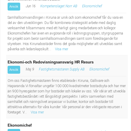
Jun 16
Kompetenslaget Norr AB
Ekonomichef
Ansök
Samhällsomvandlingen i Kiruna är unik och som ekonomichef får du vara en
del av den utvecklingen. Du får kombinera strategiskt arbete med daglig
verksamhet tillsammans med ett härligt gäng medarbetare och kollegor.
Ekonomichefen har även en avgörande roll i ledningsgruppen, styrgrupperna
för projekt som berör samhällsomvandlingen samt som föredragande för
styrelsen. Hos Kirunabostäder finns det goda möjligheter att utvecklas samt
påverka och ledarskapskult...
Visa mer
Ekonomi-och Redovisningsansvarig HR Resurs
Maj 9
Fastighetsmästaren Supply AB
Ekonomichef
Ansök
Om oss Fastighetsmästaren finns etablerade i Kiruna, Gällivare och
Haparanda.Vi förvaltar ungefär 100 000 kvadratmeter bostadsyta och har mer
än 900 hyresgäster som hyr bostäder och lokaler av oss. Vår idé är att utveckla
fastighetsbeståndet i ett långsiktigt perspektiv. I aktiv samverkan med
samhället och näringslivet anpassar vi butiker, kontor och bostäder till
attraktiva alternativ för våra kunder. Vår personal är den viktigaste resursen i
företaget. V...
Visa mer
Ekonomichef