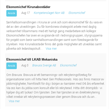
Ekonomichef Kirunabostäder
Aug 17
Kompetenslaget Norr AB
Ekonomichef
Ansök
Samhällsomvandlingen i Kiruna är unik och som ekonomichef får du vara en
del av den utvecklingen. Du får kombinera strategiskt arbete med daglig
verksamhet tillsammans med ett härligt gäng medarbetare och kollegor.
Ekonomichefen har även en avgörande roll i ledningsgruppen, styrgrupperna
för projekt som berör samhällsomvandlingen samt som föredragande för
styrelsen. Hos Kirunabostäder finns det goda möjligheter att utvecklas samt
påverka och ledarskapskult...
Visa mer
Ekonomichef till LKAB Mekaniska
Aug 5
Bravura Sverige AB
Ekonomichef
Ansök
Om Bravura: Bravura är ett bemannings- och rekryteringsföretag för
organisationer som vill hitta Next Gen Professionals. Hos oss finns massor av
jobbmöjligheter, framförallt för dig i början av karriären med 0-8 års erfarenhet.
Via oss kan du jobba som konsult eller bli rekryterad. Hitta ditt drömjobb - vi
hjälper dig att lyckas! Om tjänsten: Den här tjänsten är en direktrekrytering
vilket innebär att rekryteringsprocessen sker genom Bravura och du an...
Visa mer