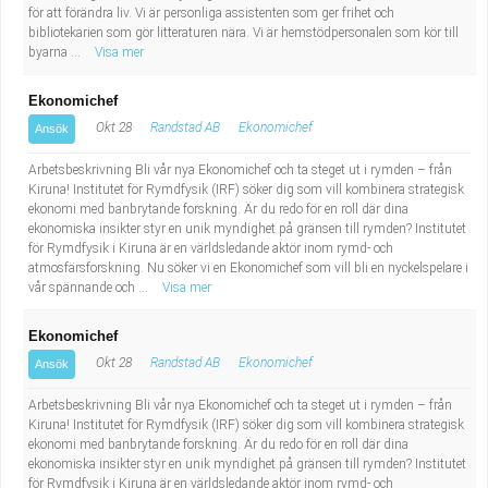
Fastighetsskötare
Socialt arbete
för att förändra liv. Vi är personliga assistenten som ger frihet och
bibliotekarien som gör litteraturen nära. Vi är hemstödpersonalen som kör till
byarna ...
Visa mer
Informatör/Kommunikatör
Säkerhetsarbete
Ekonomichef
Brevbärare
Tekniskt arbete
Okt 28
Randstad AB
Ekonomichef
Ansök
Sjuksköterska, grundutbildad
Arbetsbeskrivning Bli vår nya Ekonomichef och ta steget ut i rymden – från
Transport
Kiruna! Institutet för Rymdfysik (IRF) söker dig som vill kombinera strategisk
ekonomi med banbrytande forskning. Är du redo för en roll där dina
Kock, storhushåll
ekonomiska insikter styr en unik myndighet på gränsen till rymden? Institutet
för Rymdfysik i Kiruna är en världsledande aktör inom rymd- och
atmosfärsforskning. Nu söker vi en Ekonomichef som vill bli en nyckelspelare i
Undersköterska, vård- o specialavd. o mottagning
vår spännande och ...
Visa mer
Bibliotekarie
Ekonomichef
Okt 28
Randstad AB
Ekonomichef
Ansök
Administrativ assistent
Arbetsbeskrivning Bli vår nya Ekonomichef och ta steget ut i rymden – från
Kiruna! Institutet för Rymdfysik (IRF) söker dig som vill kombinera strategisk
Lärare i gymnasiet
ekonomi med banbrytande forskning. Är du redo för en roll där dina
ekonomiska insikter styr en unik myndighet på gränsen till rymden? Institutet
för Rymdfysik i Kiruna är en världsledande aktör inom rymd- och