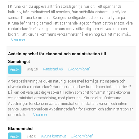
I Kiruna kan du uppleva allt från storslagen fjällvärld till ett spännande
kulturliv, från midnattssol till norrsken, från snöfyllda vintrar till ljusfyllda
somrar. Kiruna kommun är Sveriges nordligaste stad som vi nu flyttar på.
Kiruna befinner sig därmed i ett spännande läge och framtidstron är stor. Våra
medarbetare är vår viktigaste resurs och vi söker dig som vill vara med och
bidra till att Kiruna kommuns verksamheter håller en hög kvalitet med invå...
Visa mer
Avdelningschef för ekonomi och administration till
Sametinget
Maj 20
Randstad AB
Ekonomichef
Ansök
Arbetsbeskrivning Är du en naturlig ledare med förmåga att inspirera och
utveckla dina medarbetare? Har du erfarenhet av budget- och bokslutsarbete?
Då kan det vara just dig vi söker till rollen som chef för Sametingets ekonomi
och administrationsavdelning, med placering i Kiruna eller i Östersund.
Avdelningen för ekonomi och administration innefattar ekonomi och intern
service. Ansvarsområden Avdelningschefen för ekonomi och administration är
underställd...
Visa mer
Ekonomichef
Feb 6
Kiruna kommun
Ekonomichef
Ansök