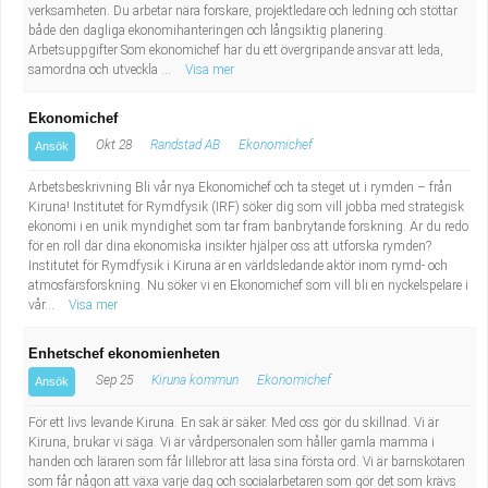
verksamheten. Du arbetar nära forskare, projektledare och ledning och stöttar
Industriell tillverkning
Behandlingsassistent/Socialpedagog
både den dagliga ekonomihanteringen och långsiktig planering.
Arbetsuppgifter Som ekonomichef har du ett övergripande ansvar att leda,
samordna och utveckla ...
Visa mer
Installation, drift, underhåll
Tandsköterska
Ekonomichef
Kropps- och skönhetsvård
Budbilsförare
Okt 28
Randstad AB
Ekonomichef
Ansök
Kultur, media, design
Tidningsbud/Tidningsdistributör
Arbetsbeskrivning Bli vår nya Ekonomichef och ta steget ut i rymden – från
Kiruna! Institutet för Rymdfysik (IRF) söker dig som vill jobba med strategisk
ekonomi i en unik myndighet som tar fram banbrytande forskning. Är du redo
Militärt arbete
Lärare i fritidshem/Fritidspedagog
för en roll där dina ekonomiska insikter hjälper oss att utforska rymden?
Institutet för Rymdfysik i Kiruna är en världsledande aktör inom rymd- och
Naturbruk
Taxiförare/Taxichaufför
atmosfärsforskning. Nu söker vi en Ekonomichef som vill bli en nyckelspelare i
vår...
Visa mer
Naturvetenskapligt arbete
Läkarsekreterare/Vårdadmin/Medicinsk
Enhetschef ekonomienheten
Sep 25
Kiruna kommun
Ekonomichef
Ansök
sekreterare
Pedagogiskt arbete
För ett livs levande Kiruna. En sak är säker. Med oss gör du skillnad. Vi är
Kiruna, brukar vi säga. Vi är vårdpersonalen som håller gamla mamma i
Lastbilsförare m.fl.
Sanering och renhållning
handen och läraren som får lillebror att läsa sina första ord. Vi är barnskötaren
som får någon att växa varje dag och socialarbetaren som gör det som krävs