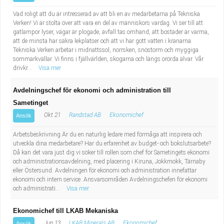
Vad roligt att du är intresserad av att bli en av medarbetarna på Tekniska
Verken! Vi är stolta över att vara en del av människors vardag. Vi ser till att
gatlampor lyser, vägar är plogade, avfall tas omhand, att bostäder är varma,
att de minsta har säkra lekplatser och att vi har gott vatten i kranarna.
Tekniska Verken arbetar i midnattssol, norrsken, snöstorm och myggiga
sommarkvällar. Vi finns i fjällvärlden, skogarna och längs orörda älvar. Vår
drivkr...
Visa mer
Avdelningschef för ekonomi och administration till
Sametinget
Okt 21
Randstad AB
Ekonomichef
Ansök
Arbetsbeskrivning Är du en naturlig ledare med förmåga att inspirera och
utveckla dina medarbetare? Har du erfarenhet av budget- och bokslutsarbete?
Då kan det vara just dig vi söker till rollen som chef för Sametingets ekonomi
och administrationsavdelning, med placering i Kiruna, Jokkmokk, Tärnaby
eller Östersund. Avdelningen för ekonomi och administration innefattar
ekonomi och intern service. Ansvarsområden Avdelningschefen för ekonomi
och administrati...
Visa mer
Ekonomichef till LKAB Mekaniska
Jun 13
LKAB Minerals AB
Ekonomichef
Ansök