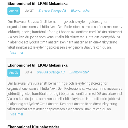
Ekonomichef till LKAB Mekaniska
Jul 21
Bravura Sverige AB
Ekonomichef
Ansök
Om Bravura: Bravura är ett bemannings- och rekryteringsföretag för
organisationer som vill hitta Next Gen Professionals. Hos oss finns massor av
jobbmöjligheter, framförallt för dig i början av karriären med 0-8 års erfarenhet.
Via oss kan du jobba som konsult eller bli rekryterad. Hitta ditt drömjobb - vi
hjälper dig att lyckas! Om tjänsten: Den här tjänsten är en direktrekrytering
vilket innebär att rekryteringsprocessen sker genom Bravura och du an...
Visa mer
Ekonomichef till LKAB Mekaniska
Jul 4
Bravura Sverige AB
Ekonomichef
Ansök
Om Bravura: Bravura är ett bemannings- och rekryteringsföretag för
organisationer som vill hitta Next Gen Professionals. Hos oss finns massor av
jobbmöjligheter, framförallt för dig i början av karriären med 0-8 års erfarenhet.
Via oss kan du jobba som konsult eller bli rekryterad. Hitta ditt drömjobb - vi
hjälper dig att lyckas! Om tjänsten: Den här tjänsten är en direktrekrytering
vilket innebär att rekryteringsprocessen sker genom Bravura och du an...
Visa mer
Ekonomichef Kirunabostäder