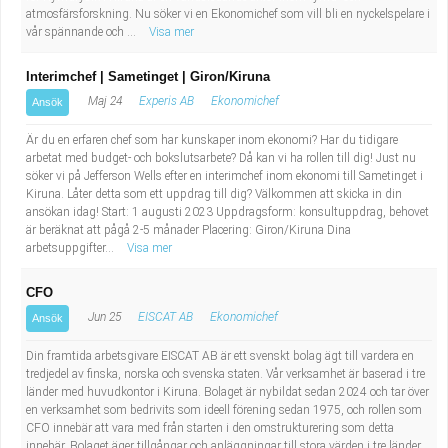
atmosfärsforskning. Nu söker vi en Ekonomichef som vill bli en nyckelspelare i
vår spännande och ...
Visa mer
Interimchef | Sametinget | Giron/Kiruna
Maj 24
Experis AB
Ekonomichef
Ansök
Är du en erfaren chef som har kunskaper inom ekonomi? Har du tidigare
arbetat med budget- och bokslutsarbete? Då kan vi ha rollen till dig! Just nu
söker vi på Jefferson Wells efter en interimchef inom ekonomi till Sametinget i
Kiruna. Låter detta som ett uppdrag till dig? Välkommen att skicka in din
ansökan idag! Start: 1 augusti 2023 Uppdragsform: konsultuppdrag, behovet
är beräknat att pågå 2-5 månader Placering: Giron/Kiruna Dina
arbetsuppgifter...
Visa mer
CFO
Jun 25
EISCAT AB
Ekonomichef
Ansök
Din framtida arbetsgivare EISCAT AB är ett svenskt bolag ägt till vardera en
tredjedel av finska, norska och svenska staten. Vår verksamhet är baserad i tre
länder med huvudkontor i Kiruna. Bolaget är nybildat sedan 2024 och tar över
en verksamhet som bedrivits som ideell förening sedan 1975, och rollen som
CFO innebär att vara med från starten i den omstrukturering som detta
innebär. Bolaget äger tillgångar och anläggningar till stora värden i tre länder,...