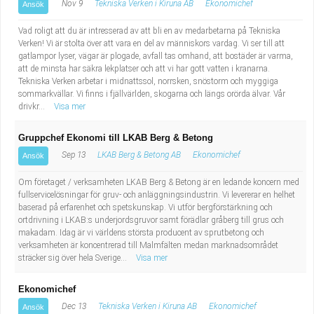
Nov 9
Tekniska Verken i Kiruna AB
Ekonomichef
Ansök
Vad roligt att du är intresserad av att bli en av medarbetarna på Tekniska
Verken! Vi är stolta över att vara en del av människors vardag. Vi ser till att
gatlampor lyser, vägar är plogade, avfall tas omhand, att bostäder är varma,
att de minsta har säkra lekplatser och att vi har gott vatten i kranarna.
Tekniska Verken arbetar i midnattssol, norrsken, snöstorm och myggiga
sommarkvällar. Vi finns i fjällvärlden, skogarna och längs orörda älvar. Vår
drivkr...
Visa mer
Gruppchef Ekonomi till LKAB Berg & Betong
Sep 13
LKAB Berg & Betong AB
Ekonomichef
Ansök
Om företaget / verksamheten LKAB Berg & Betong är en ledande koncern med
fullservicelösningar för gruv- och anläggningsindustrin. Vi levererar en helhet
baserad på erfarenhet och spetskunskap. Vi utför bergförstärkning och
ortdrivning i LKAB:s underjordsgruvor samt förädlar gråberg till grus och
makadam. Idag är vi världens största producent av sprutbetong och
verksamheten är koncentrerad till Malmfälten medan marknadsområdet
sträcker sig över hela Sverige...
Visa mer
Ekonomichef
Dec 13
Tekniska Verken i Kiruna AB
Ekonomichef
Ansök