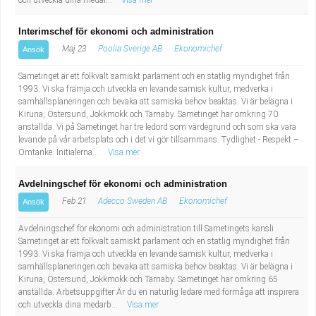
och utveckla dina medar...
Visa mer
Interimschef för ekonomi och administration
Maj 23
Poolia Sverige AB
Ekonomichef
Ansök
Sametinget är ett folkvalt samiskt parlament och en statlig myndighet från
1993. Vi ska främja och utveckla en levande samisk kultur, medverka i
samhällsplaneringen och bevaka att samiska behov beaktas. Vi är belägna i
Kiruna, Östersund, Jokkmokk och Tärnaby. Sametinget har omkring 70
anställda. Vi på Sametinget har tre ledord som värdegrund och som ska vara
levande på vår arbetsplats och i det vi gör tillsammans. Tydlighet - Respekt –
Omtanke. Initialerna...
Visa mer
Avdelningschef för ekonomi och administration
Feb 21
Adecco Sweden AB
Ekonomichef
Ansök
Avdelningschef för ekonomi och administration till Sametingets kansli
Sametinget är ett folkvalt samiskt parlament och en statlig myndighet från
1993. Vi ska främja och utveckla en levande samisk kultur, medverka i
samhällsplaneringen och bevaka att samiska behov beaktas. Vi är belägna i
Kiruna, Östersund, Jokkmokk och Tärnaby. Sametinget har omkring 65
anställda. Arbetsuppgifter Är du en naturlig ledare med förmåga att inspirera
och utveckla dina medarb...
Visa mer