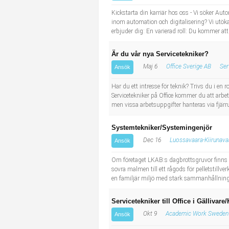
Industriell tillverkning
Behandlingsassistent/Socialpedagog
Kickstarta din karriär hos oss - Vi söker Au
inom automation och digitalisering? Vi utökar
erbjuder dig: En varierad roll: Du kommer att
Installation, drift, underhåll
Tandsköterska
Är du vår nya Servicetekniker?
Kropps- och skönhetsvård
Budbilsförare
Maj 6
Office Sverige AB
Ser
Ansök
Kultur, media, design
Tidningsbud/Tidningsdistributör
Har du ett intresse för teknik? Trivs du i en 
Servicetekniker på Office kommer du att arbet
men vissa arbetsuppgifter hanteras via fjärr
Militärt arbete
Lärare i fritidshem/Fritidspedagog
Systemtekniker/Systemingenjör
Naturbruk
Taxiförare/Taxichaufför
Dec 16
Luossavaara-Kiirunava
Ansök
Naturvetenskapligt arbete
Läkarsekreterare/Vårdadmin/Medicinsk sekreterare
Om företaget LKAB:s dagbrottsgruvor finns i
sovra malmen till ett rågods för pelletstillv
en familjär miljö med stark sammanhållning i 
Pedagogiskt arbete
Lastbilsförare m.fl.
Servicetekniker till Office i Gällivare
Sanering och renhållning
Fastighetsskötare
Okt 9
Academic Work Sweden
Ansök