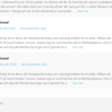
team i Gällivare/Kiruna! Vill du arbeta i en teknisk roll där du kommer att vara en nyckel
under ansvar? OM detta stämmer in på dig så kan det vara just DIG vi söker! Skicka in 
untom i Sverige och har 30 års erfarenhet av branschen...
Visa mer
iruna!
en AB (Publ)
Servicetekniker, data
samtidigt bli en del av ett rikstäckande bolag som ständigt arbetar för en enkel, hållbar
 till vår kund Swecon i Kiruna. Swecon ägs av Lantmännen och är återförsäljare av Volvo
 och erbjuder flexibla lösningar samt tjänster för a...
Visa mer
iruna!
den AB (Publ)
Servicetekniker, data
samtidigt bli en del av ett rikstäckande bolag som ständigt arbetar för en enkel, hållbar
 till vår kund Swecon i Kiruna. Swecon ägs av Lantmännen och är återförsäljare av Volvo
 och erbjuder flexibla lösningar samt tjänster för a...
Visa mer
de.