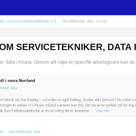
rep. o kommunikationselektriker m.fl.
›
Servicetekniker, data
- Kiruna
OM SERVICETEKNIKER, DATA 
, data i Kiruna. Genom att välja en specifik arbetsgivare kan du ä
oll i norra Norrland
kniker, data
 teknik ute hos företag – vid sidan av eget företag, studier, eller pension? Nu söker vi en
gen är mellan 0-10% per månad (varierar över tid). Det här är en perfekt roll för dig s
k Som Fältservicetekniker är du en viktig del av leveranse...
Visa mer
AB
Servicetekniker, data