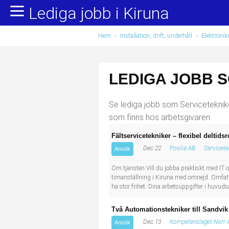
Lediga jobb i Kiruna
Yrkesområden
Populära jobb
Hem
›
Installation, drift, underhåll
›
Elektronik
Administration, ekonomi, juridik
Undersköterska, hemtjänst och äldreboende
Bygg och anläggning
Städare/Lokalvårdare
LEDIGA JOBB S
Chefer och verksamhetsledare
Barnskötare
Se lediga jobb som Servicetekniker
Data/IT
Lärare i förskola/Förskollärare
som finns hos arbetsgivaren.
Fältservicetekniker – flexibel deltidsr
Försäljning, inköp, marknadsföring
Lagerarbetare
Dec 22
Poolia AB
Servicete
Ansök
Hantverksyrken
Bussförare/Busschaufför
Om tjänsten Vill du jobba praktiskt med IT och
timanställning i Kiruna med omnejd. Omfattnin
ha stor frihet. Dina arbetsuppgifter i huvudsa
Hotell, restaurang, storhushåll
Elevassistent
Två Automationstekniker till Sandvik
Hälso- och sjukvård
Personlig assistent
Dec 13
Kompetenslaget Norr 
Ansök