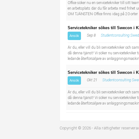
Socialt arbete
Informatör/Kommunikatör
Office söker nu en servicetekniker till sitt 
en arbetsplats där du får arbeta med frihet 
OM TJÄNSTEN Office finns idag på 20 orter r
Säkerhetsarbete
Brevbärare
Servicetekniker sökes till Swecon i K
Tekniskt arbete
Sjuksköterska, grundutbildad
Sep 8
Studentconsulting Swed
Ansök
Är du, eller vill du bli servicetekniker och 
Transport
Kock, storhushåll
då denna tjänst! Vi söker nu servicetekniker
ledande återförsäljare av anläggningsmaskiner
Undersköterska, vård- o specialavd. o mottagning
Servicetekniker sökes till Swecon i K
Bibliotekarie
Okt 21
Studentconsulting Swe
Ansök
Är du, eller vill du bli servicetekniker och 
Administrativ assistent
då denna tjänst! Vi söker nu servicetekniker
ledande återförsäljare av anläggningsmaskiner
Lärare i gymnasiet
Copyright © 2026 - Alla rättigheter reservera