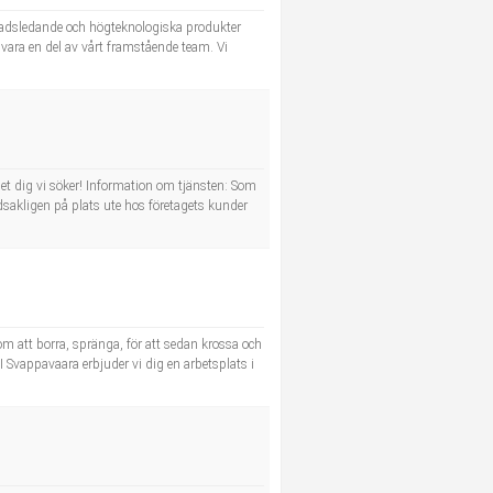
knadsledande och högteknologiska produkter
 vara en del av vårt framstående team. Vi
 det dig vi söker! Information om tjänsten: Som
udsakligen på plats ute hos företagets kunder
m att borra, spränga, för att sedan krossa och
I Svappavaara erbjuder vi dig en arbetsplats i