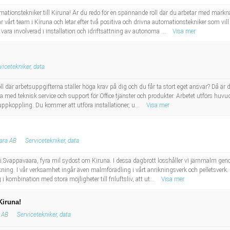
tomationstekniker till Kiruna! Är du redo för en spännande roll där du arbetar med mar
 vårt team i Kiruna och letar efter två positiva och drivna automationstekniker som vill
 vara involverad i installation och idriftsättning av autonoma ...
Visa mer
vicetekniker, data
roll där arbetsuppgifterna ställer höga krav på dig och du får ta stort eget ansvar? Då är
a med teknisk service och support för Office tjänster och produkter. Arbetet utförs huv
uppkoppling. Du kommer att utföra installationer, u...
Visa mer
ara AB
Servicetekniker, data
 Svappavaara, fyra mil sydost om Kiruna. I dessa dagbrott losshåller vi järnmalm geno
erkning. I vår verksamhet ingår även malmförädling i vårt anrikningsverk och pelletsverk. 
kombination med stora möjligheter till friluftsliv, att ut...
Visa mer
/Kiruna!
 AB
Servicetekniker, data